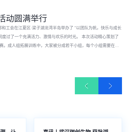
建活动圆满举行
支部和工会在江夏区·梁子湖龙湾半岛举办了 “以团队为帆，快乐与成长
个充满活力、激情与欢乐的时光。 本次活动精心策划了
赛。成人组拓展训练中，大家被分成若干小组，每个小组需要在规
趣味拔河等项目。这些项目考验着团队成员之间的信任、沟通与协
展现了团队成员们顽强拼搏、永不言败的精神风貌。 亲子组互
味投壶等项目。家长们与孩子们默契配合，现场欢声笑语不断。在
则在终点处张开双臂迎接孩子，整个过程既考验了亲子间的默契，
‹
›