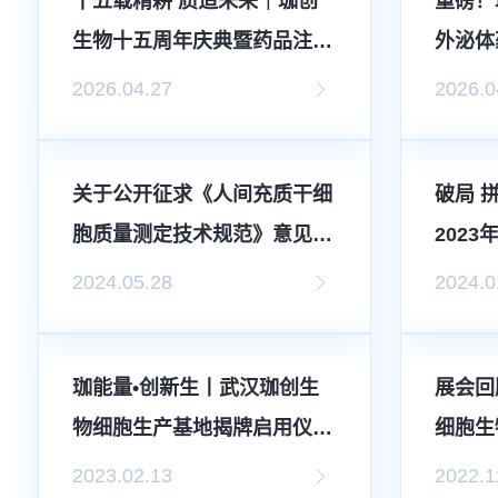
十五载精耕 质造未来｜珈创
重磅！
生物十五周年庆典暨药品注
外泌体
册...
2026.04.27
2026.0
关于公开征求《人间充质干细
破局 
胞质量测定技术规范》意见
2023
的...
2024.05.28
2024.0
珈能量•创新生丨武汉珈创生
展会回顾
物细胞生产基地揭牌启用仪
细胞生
式...
落...
2023.02.13
2022.1