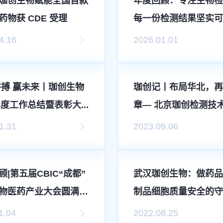
珈创生物赋能全国首款
年度回顾：专注生物
药物获 CDE 受理
每一份检测结果坚实
4.16
2026.01.01
拼搏 赢未来丨珈创生物
珈创记丨布局华北，
年度工作总结暨表彰大...
章— 北京珈创检测技
公...
1.31
2023.09.06
|第五届CBIC“成都”
武汉珈创生物：做药品
物医药产业大会圆满
制品细胞质量安全的
1.04
2022.08.25