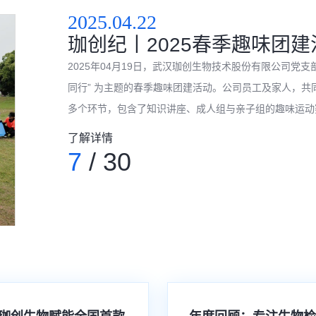
2025.04.22
珈创纪丨2025春季趣味团
2025年04月19日，武汉珈创生物技术股份有限公司党
同行” 为主题的春季趣味团建活动。公司员工及家人，共同度过了一
多个环节，包含了知识讲座、成人组与亲子组的趣味运动
定时间内完成一系列挑战任务，如运转乾坤／心心相印／
了解详情
作能力。现场气氛紧张热烈，加油声、欢呼声此起彼伏，充分
7
/ 30
动游戏活动中，公司特别设置了手忙脚乱／动感抖球／趣
亲子接力赛中，孩子们像离弦的箭一样冲向终点，家长们
又拉近了彼...